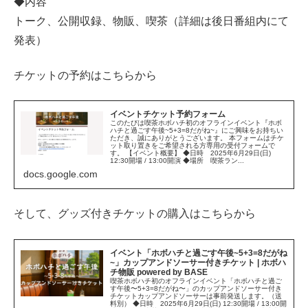
◆内容
トーク、公開収録、物販、喫茶（詳細は後日番組内にて
発表）
チケットの予約はこちらから
イベントチケット予約フォーム
このたびは喫茶ホボハチ初のオフラインイベント『ホボ
ハチと過ごす午後~5+3=8だがね~』にご興味をお持ちい
ただき、誠にありがとうございます。 本フォームはチケ
ット取り置きをご希望される方専用の受付フォームで
す。 【イベント概要】 ◆日時 2025年6月29日(日)
12:30開場 / 13:00開演 ◆場所 喫茶ラン...
docs.google.com
そして、グッズ付きチケットの購入はこちらから
イベント「ホボハチと過ごす午後~5+3=8だがね
~」カップアンドソーサー付きチケット | ホボハ
チ物販 powered by BASE
喫茶ホボハチ初のオフラインイベント「ホボハチと過ご
す午後〜5+3=8だがね〜」のカップアンドソーサー付き
チケットカップアンドソーサーは事前発送します。（送
料別） ◆日時 2025年6月29日(日) 12:30開場 / 13:00開