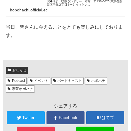
演◆場所 喫茶ランドリー 本店 〒130-0025 東京都墨
田区千歳２丁目６−９ イマケン...
hobohachi.official.ec
当日、皆さんに会えることをとても楽しみにしておりま
す。
おしらせ
Podcast
イベント
ポッドキャスト
ホボハチ
喫茶ホボハチ
シェアする
Twitter
Facebook
はてブ